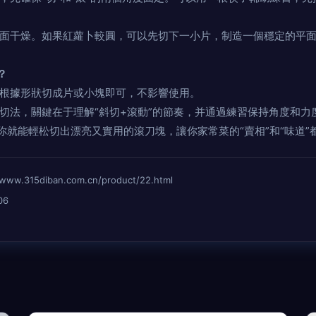
面干燥。如果紅蘿卜較圓，可以先切下一小片，制造一個穩定的平
？
根據形狀切成片或小塊即可，不影響使用。
切法，關鍵在于理解“斜切+滾動”的節奏，并通過練習保持角度和力
你就能輕松切出漂亮又實用的滾刀塊，讓你家常菜的“賣相”和“味道”
315diban.com.cn/product/22.html
06