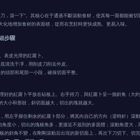
一刀，滾一下”。其核心在于通過不斷滾動食材，使其每一面都能被切
大化地增加食材的表面積，從而在烹飪時更快成熟、更易入味。
細步驟
、表皮光滑的紅蘿卜。
底清洗干凈，用削皮刀削去外皮。
的頭部和尾部一小段，確保切面平整。
理好的紅蘿卜平放在砧板上。右手持刀，與紅蘿卜呈一個斜角（大約
的大小和形狀，斜切面越大，切出的塊就越大。
，用左手握住剩余的紅蘿卜部分，將其向自己的方向（逆時針）滾動大
滾動角度小，切出的塊棱角多，更接近不規則的多面體；滾動角度大，
板的斜角不變，在剛剛滾動后出現的新切面上，再次下刀切下。切完