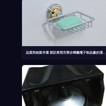
品質與創新并重 探訪東莞市寮步輝鵬電子制品廠的潔康H013滾刀細節