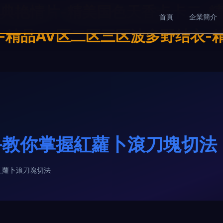
典艳情片-精美国色天香卡卡二-精
首頁
企業簡介
-精品AV区二区三区波多野结衣-精
手教你掌握紅蘿卜滾刀塊切法
紅蘿卜滾刀塊切法