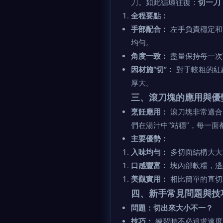
刀。如此循環往復：
切一刀 
全程要點：
手部配合：
左手負責穩定和
均勻。
角度一致：
盡量保持每一次
因材施“切”：
對于較粗的紅
厚大。
三、滾刀塊的應用與優
烹飪應用：
滾刀塊非常適合
們在湯汁中“站穩”，每一
主要優勢：
入味均勻：
多切面結構大大
口感豐富：
塊內部軟糯，邊
美觀實用：
相比簡單的直切
四、新手常見問題與技
問題：切出來大小不一？
技巧：
練習時不必追求速度