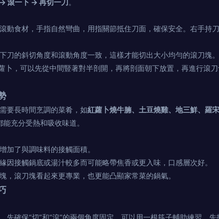
-> 滾一下 -> 再切一刀
。
滾動食材，手指自然彎曲，用指關節抵住刀面，確保安全。右手持
下刀的斜切角度和滾動角度一致，這樣才能切出大小均勻的滾刀塊
蘿卜，可以先從中間豎著對半剖開，再將剖面朝下放置，再進行滾刀
勢
需要長時間烹調的菜肴，如
紅蘿卜燒牛腩、土豆燒雞、地三鮮、羅
面都能充分受熱和吸收味道。
增加了與調味料的接觸面積。
緣因接觸鍋底或湯汁較多而可能略帶焦香或更入味，口感層次好。
塊，滾刀塊看起來更專業，也更能凸顯家常菜的鍋氣。
巧
，先確保“切”和“滾”的兩個角度固定。可以用一根筷子輔助練習，先