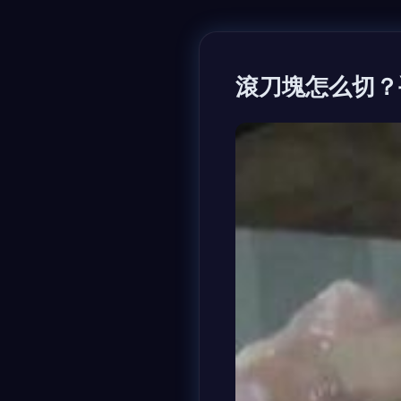
滾刀塊怎么切？