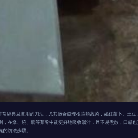
種非常經典且實用的刀法，尤其適合處理根莖類蔬菜，如紅蘿卜、土豆
則，在燉、燒、燜等菜肴中能更好地吸收湯汁，且不易煮散，口感也
塊的切法步驟。