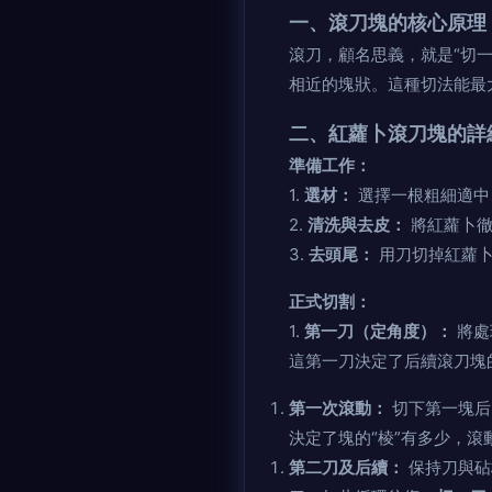
一、滾刀塊的核心原理
滾刀，顧名思義，就是“切
相近的塊狀。這種切法能最
二、紅蘿卜滾刀塊的詳
準備工作：
1.
選材：
選擇一根粗細適中
2.
清洗與去皮：
將紅蘿卜徹
3.
去頭尾：
用刀切掉紅蘿卜
正式切割：
1.
第一刀（定角度）：
將處
這第一刀決定了后續滾刀塊
第一次滾動：
切下第一塊后
決定了塊的“棱”有多少，
第二刀及后續：
保持刀與砧