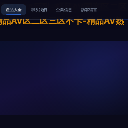
品AAAA巨乳-精品AV国产区二区
產品大全
聯系我們
企業信息
訪客留言
品AV区二区三区不卡-精品AV熟