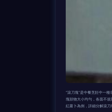
“滾刀塊”是中餐烹飪中一
塊狀物大小均勻，各面不規
紅蘿卜為例，詳細分解滾刀