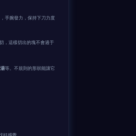
刀，手腕發力，保持下刀力度
。
切，這樣切出的塊不會過于
宋湯
等。不規則的形狀能讓它
找好感覺。