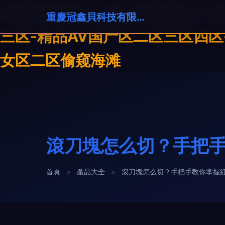
经典强奷系列人妻-经典色情片-经
重慶冠鑫貝科技有限公司
三区-精品AV国产区二区三区四区
女区二区偷窥海滩
滾刀塊怎么切？手把
首頁
>
產品大全
>
滾刀塊怎么切？手把手教你掌握